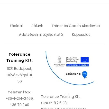
Főoldal
Rólunk
Tréner és Coach Akadémia
Adatvédelmi tájékoztató
Kapcsolat
Tolerance
Training Kft.
1021 Budapest,
Hűvösvölgyi út
56
Telefon/fax:
Tolerance Training Kft.
+36-1-214-2469,
GINOP-8.2.6-18
+36 70 340