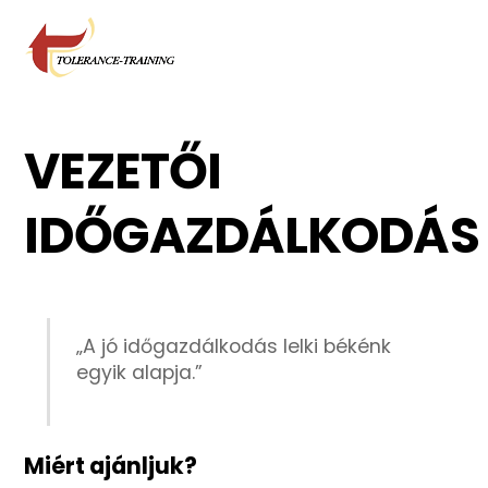
Skip
Men
to
content
VEZETŐI
IDŐGAZDÁLKODÁS
„A jó időgazdálkodás lelki békénk
egyik alapja.”
Miért ajánljuk?