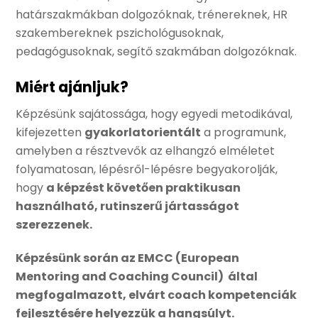
határszakmákban dolgozóknak, trénereknek, HR
szakembereknek pszichológusoknak,
pedagógusoknak, segítő szakmában dolgozóknak.
Miért ajánljuk?
Képzésünk sajátossága, hogy egyedi metodikával,
kifejezetten
gyakorlatorientált
a programunk,
amelyben a résztvevők az elhangzó elméletet
folyamatosan, lépésről-lépésre begyakorolják,
hogy
a képzést követően praktikusan
használható, rutinszerű jártasságot
szerezzenek.
Képzésünk során az EMCC (European
Mentoring and Coaching Council) által
megfogalmazott, elvárt coach kompetenciák
fejlesztésére helyezzük a hangsúlyt.