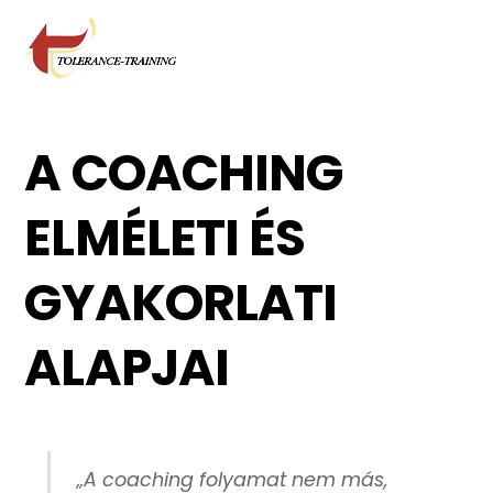
Skip
Men
to
content
A COACHING
ELMÉLETI ÉS
GYAKORLATI
ALAPJAI
„A coaching folyamat nem más,