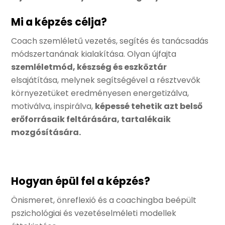
Mi a képzés célja?
Coach szemléletű vezetés, segítés és tanácsadás
módszertanának kialakítása. Olyan újfajta
szemléletmód, készség és eszköztár
elsajátítása, melynek segítségével a résztvevők
környezetüket eredményesen energetizálva,
motiválva, inspirálva,
képessé tehetik azt belső
erőforrásaik feltárására, tartalékaik
mozgósítására.
Hogyan épül fel a képzés?
Önismeret, önreflexió és a coachingba beépült
pszichológiai és vezetéselméleti modellek