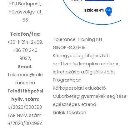
1021 Budapest,
Hűvösvölgyi út
56
Telefon/fax:
Tolerance Training Kft.
+36-1-214-2469,
GINOP-8.2.6-18
+36 70 340
Két egyedileg kifejlesztett
9032,
szoftver és komplex rendszer
Email:
létrehozása a Digitális Jólét
tolerance@tole
Programban
rance.hu
Párkapcsolati edukáció
Felnőttképzési
Cukorbeteg gyermekek segítése
Nyilv. szám:
egészséges étrend
E/2020/000393
kialakításában
FAR Nyilv. szám:
B/2020/004994
Back
To
Top