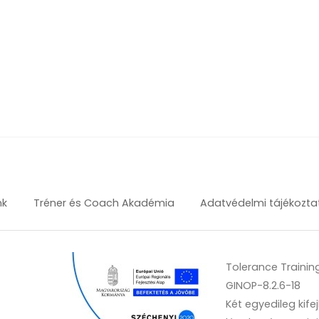
nk
Tréner és Coach Akadémia
Adatvédelmi tájékozta
Tolerance Training
GINOP-8.2.6-18
Két egyedileg kife
,