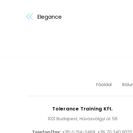
Elegance
Főoldal
Rólu
Tolerance Training Kft.
1021 Budapest, Hűvösvölgyi út 56
Telefon/fax:
+36-1-214-2469, +36 70 340 9032