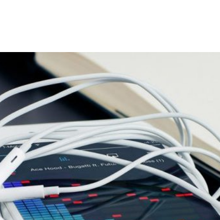
Főoldal
Online és offline k