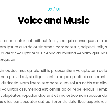
UX / UI
Voice and Music
 aspernatur aut odit aut fugit, sed quia consequuntur ma
rem ipsum quia dolor sit amet, consectetur, adipisci veli
 quaerat voluptatem. Ut enim ad minima veniam, quis nos
sequatur.
simos ducimus qui blanditiis praesentium voluptatum delen
non provident, similique sunt in culpa qui officia deserunt 
 distinctio. Nam libero tempore, cum soluta nobis est elig
voluptas assumenda est, omnis dolor repellendus. Tempor
t voluptates repudiandae sint et molestiae non recusanda
es alias consequatur aut perferendis doloribus asperiores 