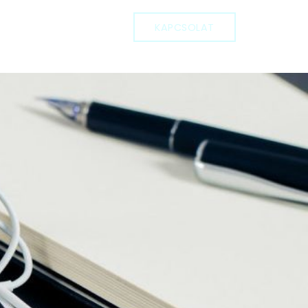
épzéseink
Rólunk
KAPCSOLAT