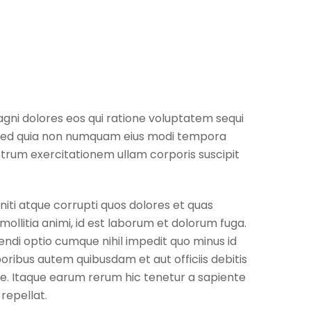
gni dolores eos qui ratione voluptatem sequi
t, sed quia non numquam eius modi tempora
trum exercitationem ullam corporis suscipit
iti atque corrupti quos dolores et quas
mollitia animi, id est laborum et dolorum fuga.
endi optio cumque nihil impedit quo minus id
ibus autem quibusdam et aut officiis debitis
e. Itaque earum rerum hic tenetur a sapiente
repellat.