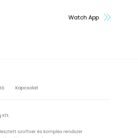
Watch App
tó
Kapcsolat
 Kft.
jlesztett szoftver és komplex rendszer