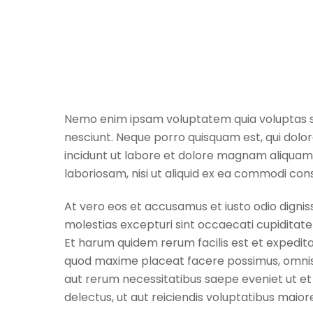
Nemo enim ipsam voluptatem quia voluptas sit
nesciunt. Neque porro quisquam est, qui dolo
incidunt ut labore et dolore magnam aliquam
laboriosam, nisi ut aliquid ex ea commodi con
At vero eos et accusamus et iusto odio dignis
molestias excepturi sint occaecati cupiditate 
Et harum quidem rerum facilis est et expedita
quod maxime placeat facere possimus, omnis 
aut rerum necessitatibus saepe eveniet ut e
delectus, ut aut reiciendis voluptatibus maior