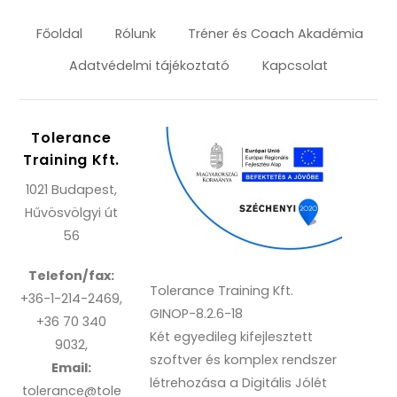
Főoldal
Rólunk
Tréner és Coach Akadémia
Adatvédelmi tájékoztató
Kapcsolat
Tolerance
Training Kft.
1021 Budapest,
Hűvösvölgyi út
56
Telefon/fax:
Tolerance Training Kft.
+36-1-214-2469,
GINOP-8.2.6-18
+36 70 340
Két egyedileg kifejlesztett
9032,
szoftver és komplex rendszer
Email:
létrehozása a Digitális Jólét
tolerance@tole