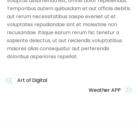
voluptas assumenda est, omnis dolor repellendus.
Temporibus autem quibusdam et aut officiis debitis
aut rerum necessitatibus saepe eveniet ut et
voluptates repudiandae sint et molestiae non
recusandae. Itaque earum rerum hic tenetur a
sapiente delectus, ut aut reiciendis voluptatibus
maiores alias consequatur aut perferendis
doloribus asperiores repellat.
Art of Digital
Weather APP