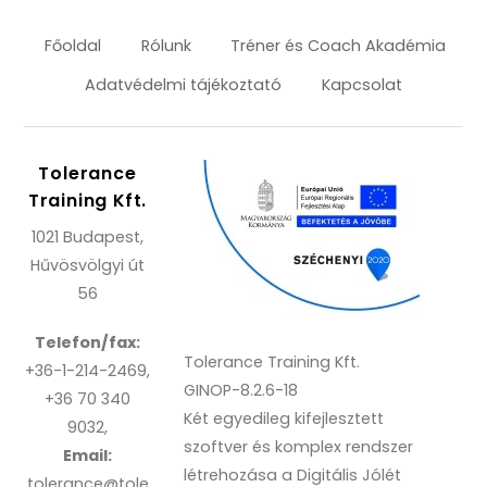
Főoldal
Rólunk
Tréner és Coach Akadémia
Adatvédelmi tájékoztató
Kapcsolat
Tolerance
Training Kft.
1021 Budapest,
Hűvösvölgyi út
56
Telefon/fax:
Tolerance Training Kft.
+36-1-214-2469,
GINOP-8.2.6-18
+36 70 340
Két egyedileg kifejlesztett
9032,
szoftver és komplex rendszer
Email:
létrehozása a Digitális Jólét
tolerance@tole